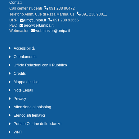
Contatti
Call center studenti
091 238 86472
Telefono Amm. C.le di P.zza Marina, 61
091 238 93011
URP
urp@unipa.it
091 238 93666
PEC
pec@cert.unipa.it
Webmaster
webmaster@unipa.it
Accessibilità
Orientamento
Ufficio Relazioni con il Pubblico
Credits
Mappa del sito
Note Legali
Privacy
Attenzione al phishing
Elenco siti tematici
Portale OnLine delle Istanze
Wi-Fi