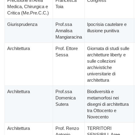
Precisione in Area
Francesca
Congress
Medica, Chirurgica e
Toia
Critica (Me.Pre.C.C.)
Giurisprudenza
Prof.ssa
Ipocrisia cautelare e
Annalisa
illusione punitiva
Mangiaracina
Architettura
Prof. Ettore
Giornata di studi sulle
Sessa
architetture liberty e
sulle collezioni
archivistiche
universitarie di
architettura
Architettura
Prof.ssa
Biodiversità e
Domenica
metamorfosi nei
Sutera
disegni di architettura
tra Ottocento e
Novecento
Architettura
Prof. Renzo
TERRITORI
Antonio
SENSIBILI. Aree