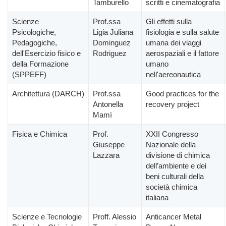
Tamburello
scritti e cinematografia
Scienze
Prof.ssa
Gli effetti sulla
Psicologiche,
Ligia Juliana
fisiologia e sulla salute
Pedagogiche,
Dominguez
umana dei viaggi
dell'Esercizio fisico e
Rodriguez
aerospaziali e il fattore
della Formazione
umano
(SPPEFF)
nell'aereonautica
Architettura (DARCH)
Prof.ssa
Good practices for the
Antonella
recovery project
Mamì
Fisica e Chimica
Prof.
XXII Congresso
Giuseppe
Nazionale della
Lazzara
divisione di chimica
dell’ambiente e dei
beni culturali della
società chimica
italiana
Scienze e Tecnologie
Proff. Alessio
Anticancer Metal