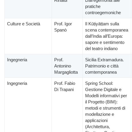
Rinaldi
Dall’egemonia alle
pratiche
controegemoniche
Culture e Società
Prof. Igor
Il Kūṭiyāṭṭam sulla
Spanò
scena contemporanea
dall’India all’Europa:
sapore e sentimento
del teatro indiano
Ingegneria
Prof.
Sicilia Extramadura.
Antonino
Patrimonio e città
Margagliotta
comtemporanea
Ingegneria
Prof. Fabio
Spring School:
Di Trapani
Gestione Digitale e
Modelli informativi per
il Progetto (BIM):
metodi e strumenti di
modellazione e
applicazioni
(Architettura,