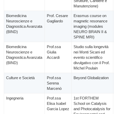
Strutture, Cantiere e
Manutenzione)
Biomedicina
Prof. Cesare
Erasmus course on
Neuroscienze e
Gagliardo
magnetic resonance
Diagnostica Avanzata
imaging (modules
(BIND)
NEURO BRAIN II &
SPINE MRI)
Biomedicina
Prof.ssa
Studio sulla longevità
Neuroscienze e
Giulia
nei Monti Sicani ed
Diagnostica Avanzata
Accardi
evento scientifico
(BIND)
divulgativo con il Prof.
Michel Poulain
Culture e Società
Prof.ssa
Beyond Globalization
Serena
Marcenò
Ingegneria
Prof.ssa
1st FORTHEM
Elisa Isabel
School on Catalysis
Garcia Lopez
and Photocatalysis for