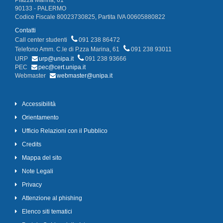
Piazza Marina, 61
90133 - PALERMO
Codice Fiscale 80023730825, Partita IVA 00605880822
Contatti
Call center studenti
091 238 86472
Telefono Amm. C.le di P.zza Marina, 61
091 238 93011
URP
urp@unipa.it
091 238 93666
PEC
pec@cert.unipa.it
Webmaster
webmaster@unipa.it
Accessibilità
Orientamento
Ufficio Relazioni con il Pubblico
Credits
Mappa del sito
Note Legali
Privacy
Attenzione al phishing
Elenco siti tematici