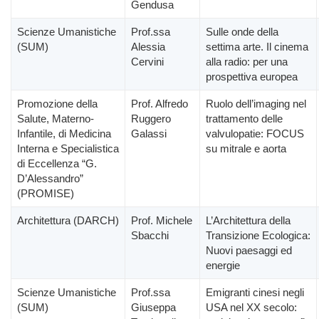
Gendusa
Scienze Umanistiche
Prof.ssa
Sulle onde della
(SUM)
Alessia
settima arte. Il cinema
Cervini
alla radio: per una
prospettiva europea
Promozione della
Prof. Alfredo
Ruolo dell’imaging nel
Salute, Materno-
Ruggero
trattamento delle
Infantile, di Medicina
Galassi
valvulopatie: FOCUS
Interna e Specialistica
su mitrale e aorta
di Eccellenza “G.
D’Alessandro”
(PROMISE)
Architettura (DARCH)
Prof. Michele
L’Architettura della
Sbacchi
Transizione Ecologica:
Nuovi paesaggi ed
energie
Scienze Umanistiche
Prof.ssa
Emigranti cinesi negli
(SUM)
Giuseppa
USA nel XX secolo: