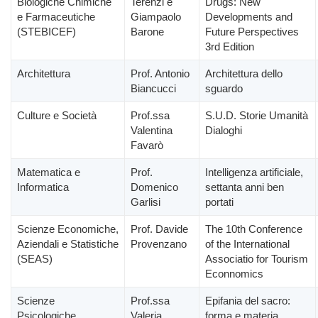
Biologiche Chimiche
Terenzi e
Drugs: New
e Farmaceutiche
Giampaolo
Developments and
(STEBICEF)
Barone
Future Perspectives
3rd Edition
Architettura
Prof. Antonio
Architettura dello
Biancucci
sguardo
Culture e Società
Prof.ssa
S.U.D. Storie Umanità
Valentina
Dialoghi
Favarò
Matematica e
Prof.
Intelligenza artificiale,
Informatica
Domenico
settanta anni ben
Garlisi
portati
Scienze Economiche,
Prof. Davide
The 10th Conference
Aziendali e Statistiche
Provenzano
of the International
(SEAS)
Associatio for Tourism
Econnomics
Scienze
Prof.ssa
Epifania del sacro:
Psicologiche,
Valeria
forma e materia