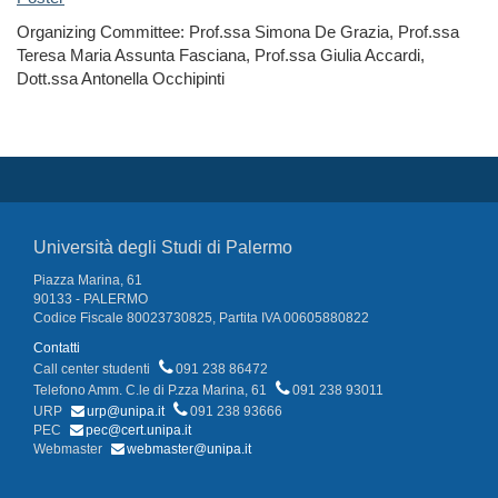
Organizing Committee: Prof.ssa Simona De Grazia, Prof.ssa
Teresa Maria Assunta Fasciana, Prof.ssa Giulia Accardi,
Dott.ssa Antonella Occhipinti
Università degli Studi di Palermo
Piazza Marina, 61
90133 - PALERMO
Codice Fiscale 80023730825, Partita IVA 00605880822
Contatti
Call center studenti
091 238 86472
Telefono Amm. C.le di P.zza Marina, 61
091 238 93011
URP
urp@unipa.it
091 238 93666
PEC
pec@cert.unipa.it
Webmaster
webmaster@unipa.it