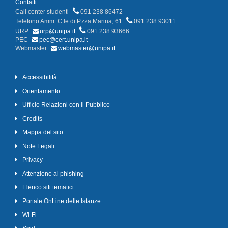
Contatti
Call center studenti
091 238 86472
Telefono Amm. C.le di P.zza Marina, 61
091 238 93011
URP
urp@unipa.it
091 238 93666
PEC
pec@cert.unipa.it
Webmaster
webmaster@unipa.it
Accessibilità
Orientamento
Ufficio Relazioni con il Pubblico
Credits
Mappa del sito
Note Legali
Privacy
Attenzione al phishing
Elenco siti tematici
Portale OnLine delle Istanze
Wi-Fi