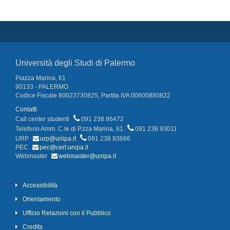
Università degli Studi di Palermo
Piazza Marina, 61
90133 - PALERMO
Codice Fiscale 80023730825, Partita IVA 00605880822
Contatti
Call center studenti
091 238 86472
Telefono Amm. C.le di P.zza Marina, 61
091 238 93011
URP
urp@unipa.it
091 238 93666
PEC
pec@cert.unipa.it
Webmaster
webmaster@unipa.it
Accessibilità
Orientamento
Ufficio Relazioni con il Pubblico
Credits