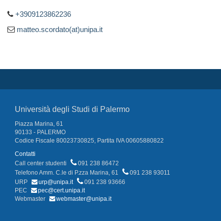
+3909123862236
matteo.scordato(at)unipa.it
Università degli Studi di Palermo
Piazza Marina, 61
90133 - PALERMO
Codice Fiscale 80023730825, Partita IVA 00605880822
Contatti
Call center studenti
091 238 86472
Telefono Amm. C.le di P.zza Marina, 61
091 238 93011
URP
urp@unipa.it
091 238 93666
PEC
pec@cert.unipa.it
Webmaster
webmaster@unipa.it