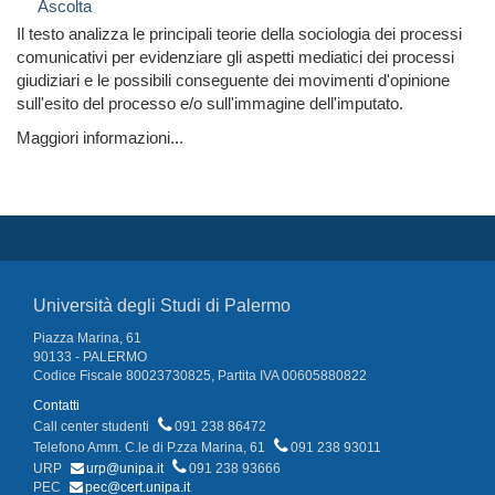
Ascolta
Il testo analizza le principali teorie della sociologia dei processi
comunicativi per evidenziare gli aspetti mediatici dei processi
giudiziari e le possibili conseguente dei movimenti d'opinione
sull'esito del processo e/o sull'immagine dell'imputato.
Maggiori informazioni...
Università degli Studi di Palermo
Piazza Marina, 61
90133 - PALERMO
Codice Fiscale 80023730825, Partita IVA 00605880822
Contatti
Call center studenti
091 238 86472
Telefono Amm. C.le di P.zza Marina, 61
091 238 93011
URP
urp@unipa.it
091 238 93666
PEC
pec@cert.unipa.it