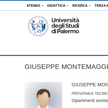
Salta
ATENEO
DIDATTICA
RICERCA
TERZA 
al
contenuto
principale
GIUSEPPE MONTEMAGG
GIUSEPPE MO
PERSONALE TECNIC
Dipartimenti assist