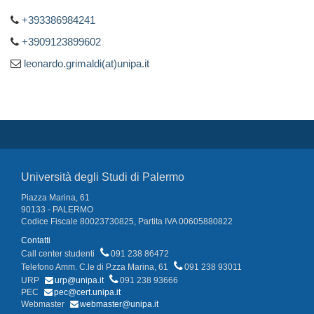
+393386984241
+3909123899602
leonardo.grimaldi(at)unipa.it
Università degli Studi di Palermo
Piazza Marina, 61
90133 - PALERMO
Codice Fiscale 80023730825, Partita IVA 00605880822
Contatti
Call center studenti
091 238 86472
Telefono Amm. C.le di P.zza Marina, 61
091 238 93011
URP
urp@unipa.it
091 238 93666
PEC
pec@cert.unipa.it
Webmaster
webmaster@unipa.it