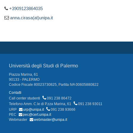
+3909123864035
anna.cirasa(at)unipa.it
Università degli Studi di Palermo
Piazza Marina, 61
90133 - PALERMO
Codice Fiscale 80023730825, Partita IVA 00605880822
Contatti
Call center studenti
091 238 86472
Telefono Amm. C.le di P.zza Marina, 61
091 238 93011
URP
urp@unipa.it
091 238 93666
PEC
pec@cert.unipa.it
Webmaster
webmaster@unipa.it