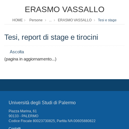
ERASMO VASSALLO
HOME
Persone
...
ERASMO VASSALLO
Tesi e stage
Tesi, report di stage e tirocini
Ascolta
(pagina in aggiornamento...)
Università degli Studi di Palermo
Piazza Marina, 61
90133 - PALERMO
Codice Fiscale 80023730825, Partita IVA 00605880822
Contatti