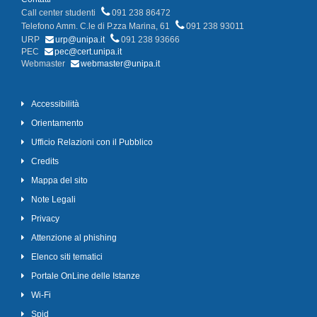
Call center studenti
091 238 86472
Telefono Amm. C.le di P.zza Marina, 61
091 238 93011
URP
urp@unipa.it
091 238 93666
PEC
pec@cert.unipa.it
Webmaster
webmaster@unipa.it
Accessibilità
Orientamento
Ufficio Relazioni con il Pubblico
Credits
Mappa del sito
Note Legali
Privacy
Attenzione al phishing
Elenco siti tematici
Portale OnLine delle Istanze
Wi-Fi
Spid