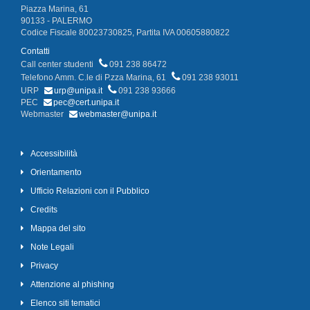
Piazza Marina, 61
90133 - PALERMO
Codice Fiscale 80023730825, Partita IVA 00605880822
Contatti
Call center studenti
091 238 86472
Telefono Amm. C.le di P.zza Marina, 61
091 238 93011
URP
urp@unipa.it
091 238 93666
PEC
pec@cert.unipa.it
Webmaster
webmaster@unipa.it
Accessibilità
Orientamento
Ufficio Relazioni con il Pubblico
Credits
Mappa del sito
Note Legali
Privacy
Attenzione al phishing
Elenco siti tematici