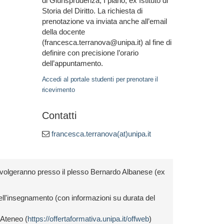
di Giurisprudenza, I piano, ex Istituto di
Storia del Diritto. La richiesta di
prenotazione va inviata anche all’email
della docente
(francesca.terranova@unipa.it) al fine di
definire con precisione l’orario
dell’appuntamento.
Accedi al portale studenti per prenotare il
ricevimento
Contatti
francesca.terranova(at)unipa.it
 svolgeranno presso il plesso Bernardo Albanese (ex
dell'insegnamento (con informazioni su durata del
i Ateneo (
https://offertaformativa.unipa.it/offweb
)