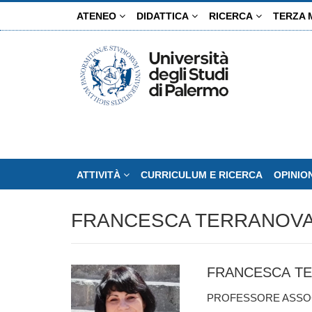
Salta
ATENEO
DIDATTICA
RICERCA
TERZA 
al
contenuto
principale
ATTIVITÀ
CURRICULUM E RICERCA
OPINIO
FRANCESCA TERRANOV
FRANCESCA T
PROFESSORE ASSOCI