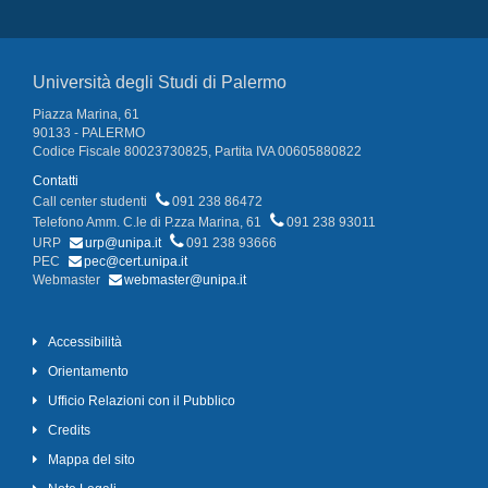
Università degli Studi di Palermo
Piazza Marina, 61
90133 - PALERMO
Codice Fiscale 80023730825, Partita IVA 00605880822
Contatti
Call center studenti
091 238 86472
Telefono Amm. C.le di P.zza Marina, 61
091 238 93011
URP
urp@unipa.it
091 238 93666
PEC
pec@cert.unipa.it
Webmaster
webmaster@unipa.it
Accessibilità
Orientamento
Ufficio Relazioni con il Pubblico
Credits
Mappa del sito