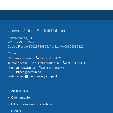
Università degli Studi di Palermo
Piazza Marina, 61
90133 - PALERMO
Codice Fiscale 80023730825, Partita IVA 00605880822
Contatti
Call center studenti
091 238 86472
Telefono Amm. C.le di P.zza Marina, 61
091 238 93011
URP
urp@unipa.it
091 238 93666
PEC
pec@cert.unipa.it
Webmaster
webmaster@unipa.it
Accessibilità
Orientamento
Ufficio Relazioni con il Pubblico
Credits