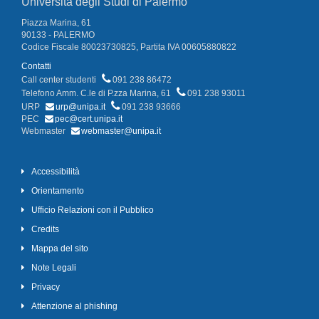
Università degli Studi di Palermo
Piazza Marina, 61
90133 - PALERMO
Codice Fiscale 80023730825, Partita IVA 00605880822
Contatti
Call center studenti
091 238 86472
Telefono Amm. C.le di P.zza Marina, 61
091 238 93011
URP
urp@unipa.it
091 238 93666
PEC
pec@cert.unipa.it
Webmaster
webmaster@unipa.it
Accessibilità
Orientamento
Ufficio Relazioni con il Pubblico
Credits
Mappa del sito
Note Legali
Privacy
Attenzione al phishing