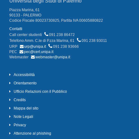
Università degli Studi di Palermo
Piazza Marina, 61
90133 - PALERMO
Codice Fiscale 80023730825, Partita IVA 00605880822
Contatti
Call center studenti
091 238 86472
Telefono Amm. C.le di P.zza Marina, 61
091 238 93011
URP
urp@unipa.it
091 238 93666
PEC
pec@cert.unipa.it
Webmaster
webmaster@unipa.it
Accessibilità
Orientamento
Ufficio Relazioni con il Pubblico
Credits
Mappa del sito
Note Legali
Privacy
Attenzione al phishing