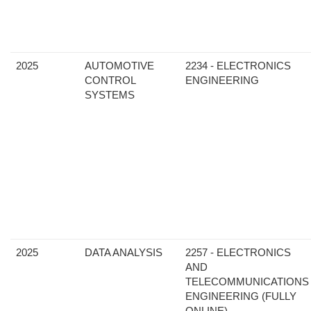
2025
AUTOMOTIVE
2234 - ELECTRONICS
CONTROL
ENGINEERING
SYSTEMS
2025
DATA ANALYSIS
2257 - ELECTRONICS
AND
TELECOMMUNICATIONS
ENGINEERING (FULLY
ONLINE)