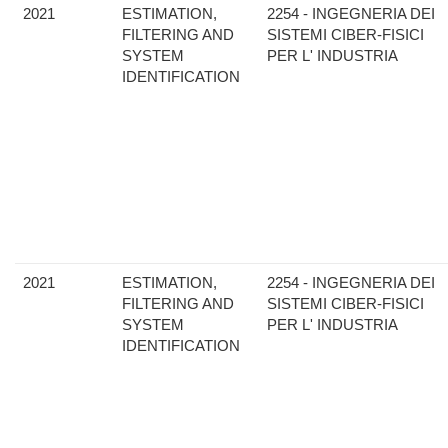
2021
ESTIMATION,
2254 - INGEGNERIA DEI
FILTERING AND
SISTEMI CIBER-FISICI
SYSTEM
PER L' INDUSTRIA
IDENTIFICATION
2021
ESTIMATION,
2254 - INGEGNERIA DEI
FILTERING AND
SISTEMI CIBER-FISICI
SYSTEM
PER L' INDUSTRIA
IDENTIFICATION