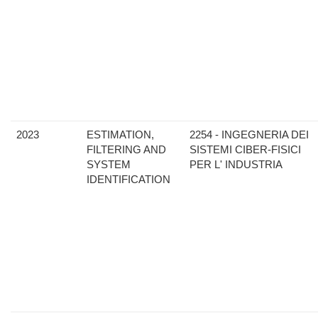
2023
ESTIMATION,
2254 - INGEGNERIA DEI
FILTERING AND
SISTEMI CIBER-FISICI
SYSTEM
PER L' INDUSTRIA
IDENTIFICATION