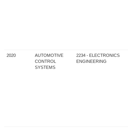
2020
AUTOMOTIVE
2234 - ELECTRONICS
CONTROL
ENGINEERING
SYSTEMS