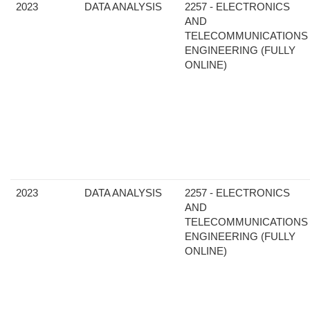
2023
DATA ANALYSIS
2257 - ELECTRONICS
AND
TELECOMMUNICATIONS
ENGINEERING (FULLY
ONLINE)
2023
DATA ANALYSIS
2257 - ELECTRONICS
AND
TELECOMMUNICATIONS
ENGINEERING (FULLY
ONLINE)