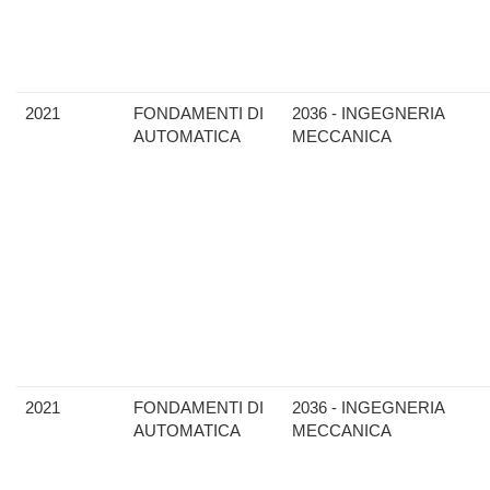
2021
FONDAMENTI DI
2036 - INGEGNERIA
AUTOMATICA
MECCANICA
2021
FONDAMENTI DI
2036 - INGEGNERIA
AUTOMATICA
MECCANICA