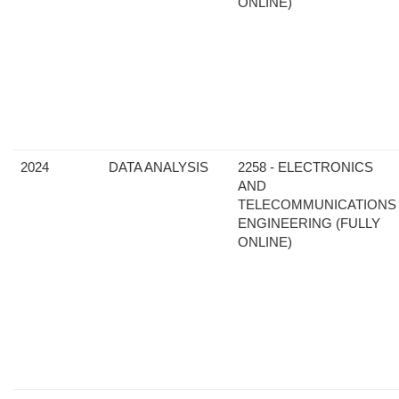
ONLINE)
2024
DATA ANALYSIS
2258 - ELECTRONICS
AND
TELECOMMUNICATIONS
ENGINEERING (FULLY
ONLINE)