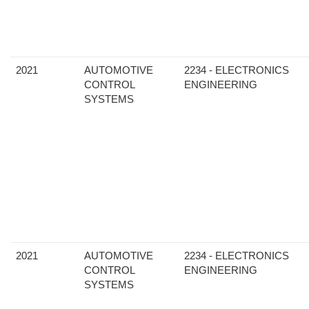
2021
AUTOMOTIVE
2234 - ELECTRONICS
CONTROL
ENGINEERING
SYSTEMS
2021
AUTOMOTIVE
2234 - ELECTRONICS
CONTROL
ENGINEERING
SYSTEMS