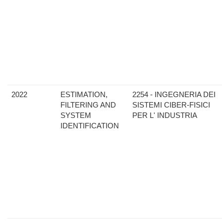
2022
ESTIMATION,
2254 - INGEGNERIA DEI
FILTERING AND
SISTEMI CIBER-FISICI
SYSTEM
PER L' INDUSTRIA
IDENTIFICATION