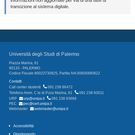
informazioni non aggiornate per via di una fase di
transizione al sistema digitale.
Università degli Studi di Palermo
Piazza Marina, 61
90133 - PALERMO
Codice Fiscale 80023730825, Partita IVA 00605880822
Contatti
Call center studenti
091 238 86472
Telefono Amm. C.le di P.zza Marina, 61
091 238 93011
URP
urp@unipa.it
091 238 93666
PEC
pec@cert.unipa.it
Webmaster
webmaster@unipa.it
Accessibilità
Orientamento