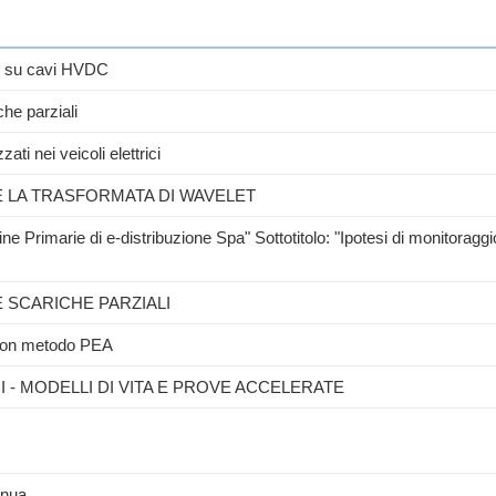
le su cavi HVDC
che parziali
zati nei veicoli elettrici
E LA TRASFORMATA DI WAVELET
ne Primarie di e-distribuzione Spa" Sottotitolo: "Ipotesi di monitoraggio
E SCARICHE PARZIALI
e con metodo PEA
 - MODELLI DI VITA E PROVE ACCELERATE
inua