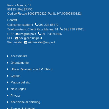
Piazza Marina, 61
90133 - PALERMO
Codice Fiscale 80023730825, Partita IVA 00605880822
Contatti
Call center studenti
091 238 86472
Telefono Amm. C.le di P.zza Marina, 61
091 238 93011
URP
urp@unipa.it
091 238 93666
PEC
pec@cert.unipa.it
Webmaster
webmaster@unipa.it
Accessibilità
Orientamento
Ufficio Relazioni con il Pubblico
Credits
Mappa del sito
Note Legali
Privacy
Attenzione al phishing
Elenco siti tematici