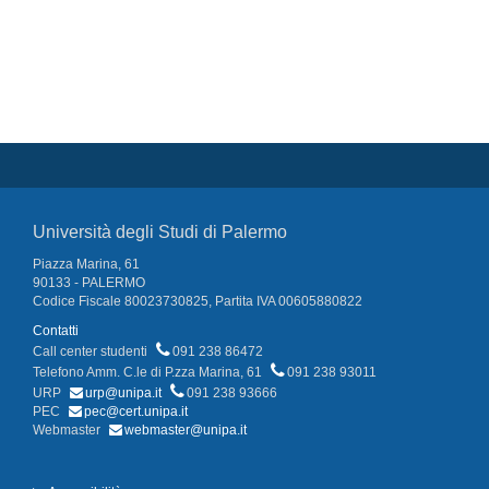
Università degli Studi di Palermo
Piazza Marina, 61
90133 - PALERMO
Codice Fiscale 80023730825, Partita IVA 00605880822
Contatti
Call center studenti
091 238 86472
Telefono Amm. C.le di P.zza Marina, 61
091 238 93011
URP
urp@unipa.it
091 238 93666
PEC
pec@cert.unipa.it
Webmaster
webmaster@unipa.it