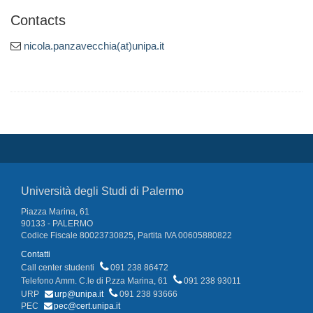
Contacts
nicola.panzavecchia(at)unipa.it
Università degli Studi di Palermo
Piazza Marina, 61
90133 - PALERMO
Codice Fiscale 80023730825, Partita IVA 00605880822
Contatti
Call center studenti
091 238 86472
Telefono Amm. C.le di P.zza Marina, 61
091 238 93011
URP
urp@unipa.it
091 238 93666
PEC
pec@cert.unipa.it