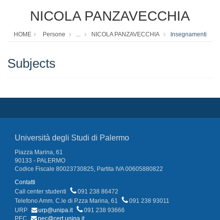
NICOLA PANZAVECCHIA
HOME
Persone
...
NICOLA PANZAVECCHIA
Insegnamenti
Subjects
Università degli Studi di Palermo
Piazza Marina, 61
90133 - PALERMO
Codice Fiscale 80023730825, Partita IVA 00605880822
Contatti
Call center studenti
091 238 86472
Telefono Amm. C.le di P.zza Marina, 61
091 238 93011
URP
urp@unipa.it
091 238 93666
PEC
pec@cert.unipa.it