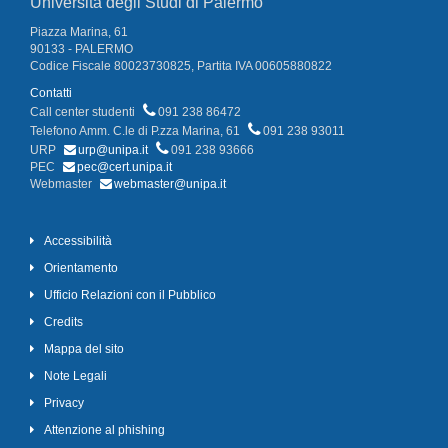
Università degli Studi di Palermo
Piazza Marina, 61
90133 - PALERMO
Codice Fiscale 80023730825, Partita IVA 00605880822
Contatti
Call center studenti
091 238 86472
Telefono Amm. C.le di P.zza Marina, 61
091 238 93011
URP
urp@unipa.it
091 238 93666
PEC
pec@cert.unipa.it
Webmaster
webmaster@unipa.it
Accessibilità
Orientamento
Ufficio Relazioni con il Pubblico
Credits
Mappa del sito
Note Legali
Privacy
Attenzione al phishing