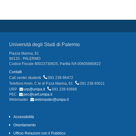
Università degli Studi di Palermo
Piazza Marina, 61
90133 - PALERMO
Codice Fiscale 80023730825, Partita IVA 00605880822
Contatti
Call center studenti
091 238 86472
Telefono Amm. C.le di P.zza Marina, 61
091 238 93011
URP
urp@unipa.it
091 238 93666
PEC
pec@cert.unipa.it
Webmaster
webmaster@unipa.it
Accessibilità
Orientamento
Ufficio Relazioni con il Pubblico