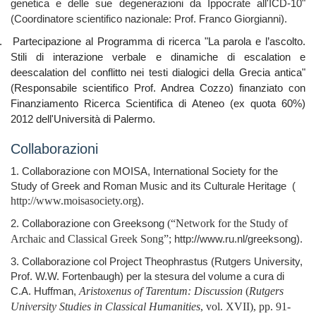
genetica e delle sue degenerazioni da Ippocrate all'ICD-10"
(Coordinatore scientifico nazionale: Prof. Franco Giorgianni).
.
Partecipazione al Programma di ricerca "La parola e l’ascolto.
Stili di interazione verbale e dinamiche di escalation e
deescalation del conflitto nei testi dialogici della Grecia antica"
(Responsabile scientifico Prof. Andrea Cozzo) finanziato con
Finanziamento Ricerca Scientifica di Ateneo (ex quota 60%)
2012 dell'Università di Palermo.
Collaborazioni
1. Collaborazione con MOISA, International Society for the
Study of Greek and Roman Music and its Culturale Heritage (
http://www.moisasociety.org
).
2. Collaborazione con Greeksong
(“
Network for the Study of
Archaic and Classical Greek Song”;
http://www.ru.nl/greeksong).
3. Collaborazione col Project Theophrastus (Rutgers University,
Prof. W.W. Fortenbaugh) per la stesura del volume a cura di
C.A. Huffman,
Aristoxenus of Tarentum: Discussion
(
Rutgers
University Studies in Classical Humanities
, vol. XVII), pp. 91-