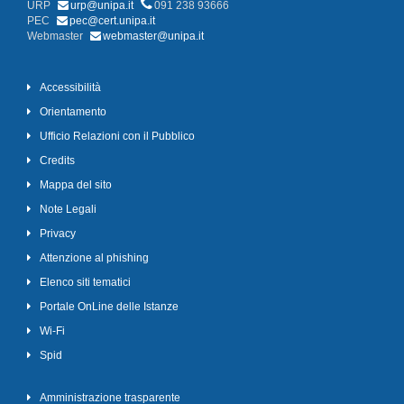
URP
urp@unipa.it
091 238 93666
PEC
pec@cert.unipa.it
Webmaster
webmaster@unipa.it
Accessibilità
Orientamento
Ufficio Relazioni con il Pubblico
Credits
Mappa del sito
Note Legali
Privacy
Attenzione al phishing
Elenco siti tematici
Portale OnLine delle Istanze
Wi-Fi
Spid
Amministrazione trasparente