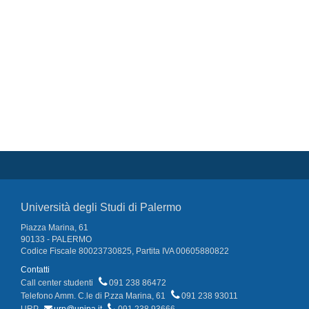
Università degli Studi di Palermo
Piazza Marina, 61
90133 - PALERMO
Codice Fiscale 80023730825, Partita IVA 00605880822
Contatti
Call center studenti
091 238 86472
Telefono Amm. C.le di P.zza Marina, 61
091 238 93011