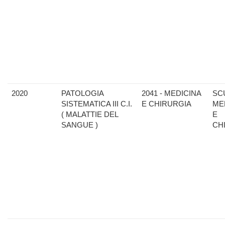
2020
PATOLOGIA
2041 - MEDICINA
SC
SISTEMATICA III C.I.
E CHIRURGIA
ME
( MALATTIE DEL
E
SANGUE )
CH