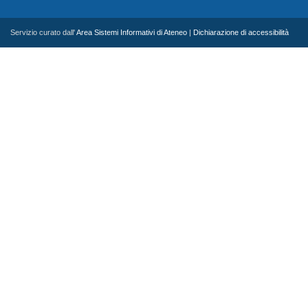
Servizio curato dall'
Area Sistemi Informativi di Ateneo
|
Dichiarazione di accessibilità