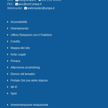
URP
urp@unipa.it
091 238 93666
PEC
pec@cert.unipa.it
Webmaster
webmaster@unipa.it
Accessibilità
Orientamento
Ufficio Relazioni con il Pubblico
Credits
Mappa del sito
Note Legali
Privacy
Attenzione al phishing
Elenco siti tematici
Portale OnLine delle Istanze
Wi-Fi
Spid
Amministrazione trasparente