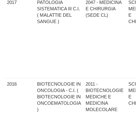
2017
PATOLOGIA
2047 - MEDICINA
SC
SISTEMATICA III C.I.
E CHIRURGIA
ME
( MALATTIE DEL
(SEDE CL)
E
SANGUE )
CH
2016
BIOTECNOLOGIE IN
2011 -
SC
ONCOLOGIA - C.I. (
BIOTECNOLOGIE
ME
BIOTECNOLOGIE IN
MEDICHE E
E
ONCOEMATOLOGIA
MEDICINA
CH
)
MOLECOLARE