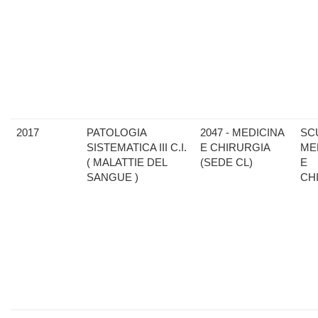
2017
PATOLOGIA
2047 - MEDICINA
SC
SISTEMATICA III C.I.
E CHIRURGIA
ME
( MALATTIE DEL
(SEDE CL)
E
SANGUE )
CH