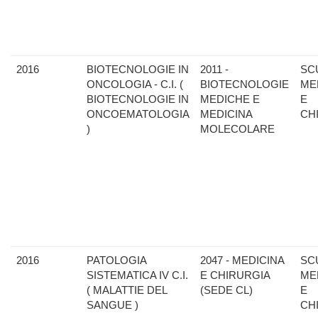
2016
BIOTECNOLOGIE IN
2011 -
SC
ONCOLOGIA - C.I. (
BIOTECNOLOGIE
ME
BIOTECNOLOGIE IN
MEDICHE E
E
ONCOEMATOLOGIA
MEDICINA
CH
)
MOLECOLARE
2016
PATOLOGIA
2047 - MEDICINA
SC
SISTEMATICA IV C.I.
E CHIRURGIA
ME
( MALATTIE DEL
(SEDE CL)
E
SANGUE )
CH