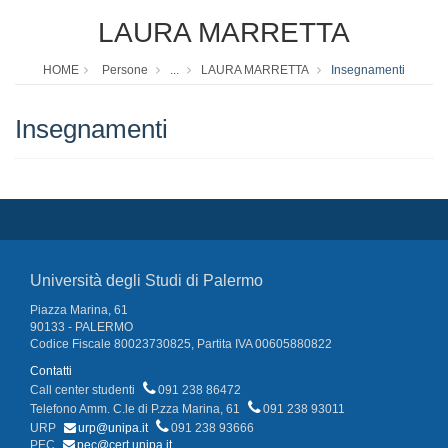
LAURA MARRETTA
HOME
Persone
...
LAURA MARRETTA
Insegnamenti
Insegnamenti
Università degli Studi di Palermo
Piazza Marina, 61
90133 - PALERMO
Codice Fiscale 80023730825, Partita IVA 00605880822
Contatti
Call center studenti
091 238 86472
Telefono Amm. C.le di P.zza Marina, 61
091 238 93011
URP
urp@unipa.it
091 238 93666
PEC
pec@cert.unipa.it