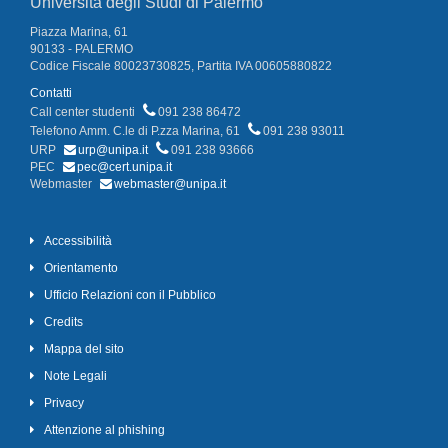
Università degli Studi di Palermo
Piazza Marina, 61
90133 - PALERMO
Codice Fiscale 80023730825, Partita IVA 00605880822
Contatti
Call center studenti
091 238 86472
Telefono Amm. C.le di P.zza Marina, 61
091 238 93011
URP
urp@unipa.it
091 238 93666
PEC
pec@cert.unipa.it
Webmaster
webmaster@unipa.it
Accessibilità
Orientamento
Ufficio Relazioni con il Pubblico
Credits
Mappa del sito
Note Legali
Privacy
Attenzione al phishing