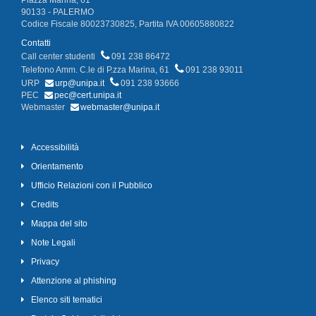
Piazza Marina, 61
90133 - PALERMO
Codice Fiscale 80023730825, Partita IVA 00605880822
Contatti
Call center studenti
091 238 86472
Telefono Amm. C.le di P.zza Marina, 61
091 238 93011
URP
urp@unipa.it
091 238 93666
PEC
pec@cert.unipa.it
Webmaster
webmaster@unipa.it
Accessibilità
Orientamento
Ufficio Relazioni con il Pubblico
Credits
Mappa del sito
Note Legali
Privacy
Attenzione al phishing
Elenco siti tematici