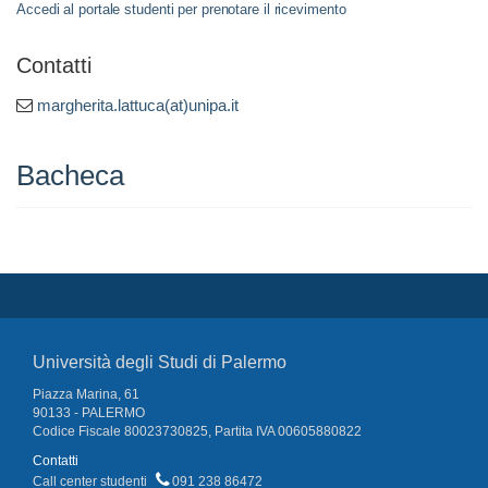
Accedi al portale studenti per prenotare il ricevimento
Contatti
margherita.lattuca(at)unipa.it
Bacheca
Università degli Studi di Palermo
Piazza Marina, 61
90133 - PALERMO
Codice Fiscale 80023730825, Partita IVA 00605880822
Contatti
Call center studenti
091 238 86472