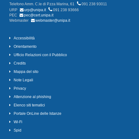
Telefono Amm. C.le di P.zza Marina, 61
091 238 93011
URP
urp@unipa.it
091 238 93666
PEC
pec@cert.unipa.it
Webmaster
webmaster@unipa.it
Accessibilità
Orientamento
Ufficio Relazioni con il Pubblico
Credits
Mappa del sito
Note Legali
Privacy
Attenzione al phishing
Elenco siti tematici
Portale OnLine delle Istanze
Wi-Fi
Spid