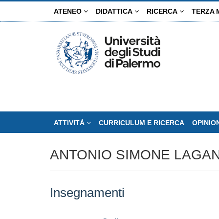
Salta
ATENEO
DIDATTICA
RICERCA
TERZA 
al
contenuto
principale
ATTIVITÀ
CURRICULUM E RICERCA
OPINIO
ANTONIO SIMONE LAGA
Insegnamenti