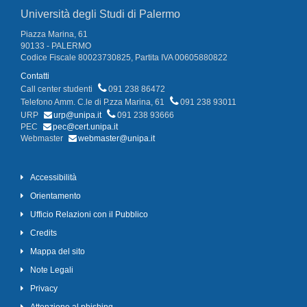
Università degli Studi di Palermo
Piazza Marina, 61
90133 - PALERMO
Codice Fiscale 80023730825, Partita IVA 00605880822
Contatti
Call center studenti
091 238 86472
Telefono Amm. C.le di P.zza Marina, 61
091 238 93011
URP
urp@unipa.it
091 238 93666
PEC
pec@cert.unipa.it
Webmaster
webmaster@unipa.it
Accessibilità
Orientamento
Ufficio Relazioni con il Pubblico
Credits
Mappa del sito
Note Legali
Privacy