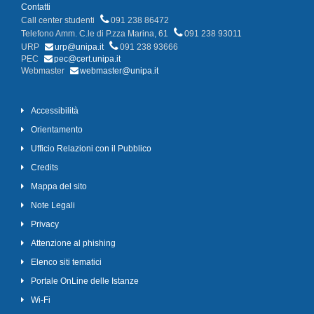
Contatti
Call center studenti
091 238 86472
Telefono Amm. C.le di P.zza Marina, 61
091 238 93011
URP
urp@unipa.it
091 238 93666
PEC
pec@cert.unipa.it
Webmaster
webmaster@unipa.it
Accessibilità
Orientamento
Ufficio Relazioni con il Pubblico
Credits
Mappa del sito
Note Legali
Privacy
Attenzione al phishing
Elenco siti tematici
Portale OnLine delle Istanze
Wi-Fi