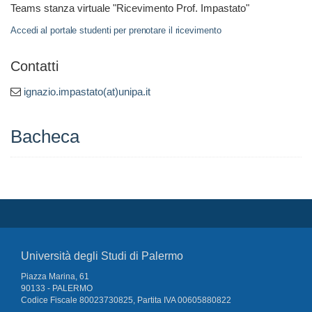
Teams stanza virtuale "Ricevimento Prof. Impastato"
Accedi al portale studenti per prenotare il ricevimento
Contatti
ignazio.impastato(at)unipa.it
Bacheca
Università degli Studi di Palermo
Piazza Marina, 61
90133 - PALERMO
Codice Fiscale 80023730825, Partita IVA 00605880822