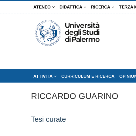
Salta
ATENEO
DIDATTICA
RICERCA
TERZA 
al
contenuto
principale
ATTIVITÀ
CURRICULUM E RICERCA
OPINIO
RICCARDO GUARINO
Tesi curate