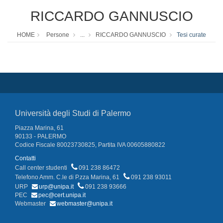
RICCARDO GANNUSCIO
HOME
Persone
...
RICCARDO GANNUSCIO
Tesi curate
Università degli Studi di Palermo
Piazza Marina, 61
90133 - PALERMO
Codice Fiscale 80023730825, Partita IVA 00605880822
Contatti
Call center studenti
091 238 86472
Telefono Amm. C.le di P.zza Marina, 61
091 238 93011
URP
urp@unipa.it
091 238 93666
PEC
pec@cert.unipa.it
Webmaster
webmaster@unipa.it