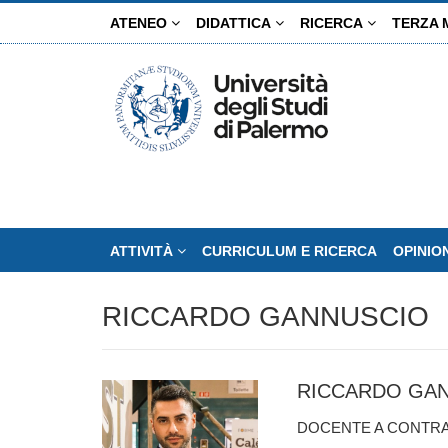
Salta
ATENEO
DIDATTICA
RICERCA
TERZA 
al
contenuto
principale
ATTIVITÀ
CURRICULUM E RICERCA
OPINIO
RICCARDO GANNUSCIO
RICCARDO GA
DOCENTE A CONTR