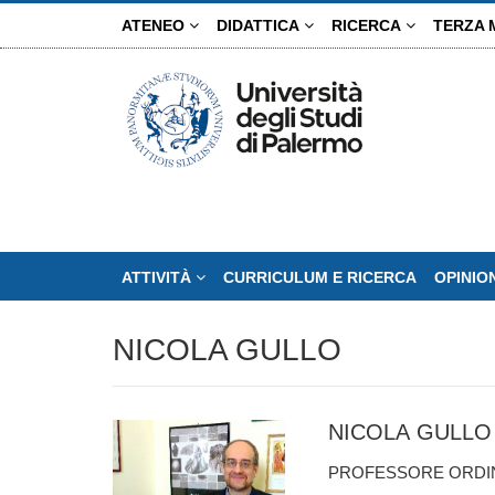
Salta
ATENEO
DIDATTICA
RICERCA
TERZA 
al
contenuto
principale
ATTIVITÀ
CURRICULUM E RICERCA
OPINIO
NICOLA GULLO
NICOLA GULLO
PROFESSORE ORDINA