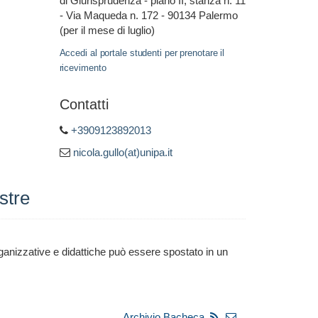
di Giurisprudenza - piano II, stanza n. 11
- Via Maqueda n. 172 - 90134 Palermo
(per il mese di luglio)
Accedi al portale studenti per prenotare il
ricevimento
Contatti
+3909123892013
nicola.gullo(at)unipa.it
stre
rganizzative e didattiche può essere spostato in un
Archivio Bacheca