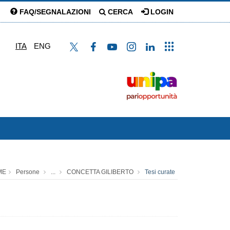
FAQ/SEGNALAZIONI
CERCA
LOGIN
ITA
ENG
ME
Persone
...
CONCETTA GILIBERTO
Tesi curate