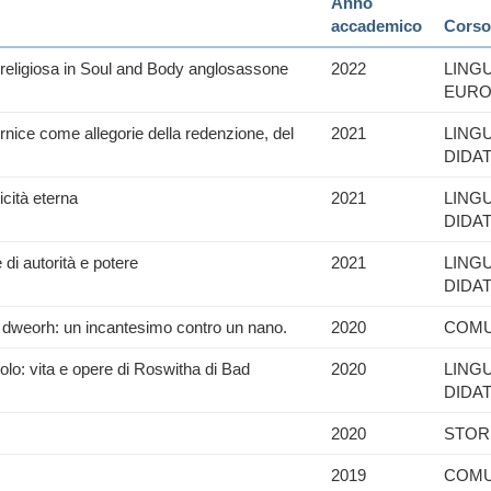
Anno
accademico
Corso 
religiosa in Soul and Body anglosassone
2022
LING
EURO
nice come allegorie della redenzione, del
2021
LING
DIDA
licità eterna
2021
LING
DIDA
di autorità e potere
2021
LING
DIDA
ð dweorh: un incantesimo contro un nano.
2020
COMU
olo: vita e opere di Roswitha di Bad
2020
LING
DIDA
2020
STOR
2019
COMU