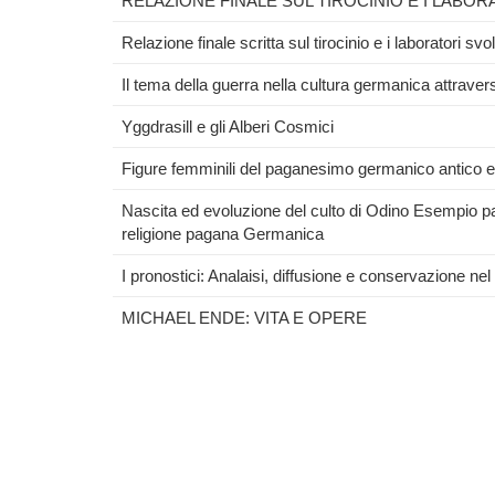
RELAZIONE FINALE SUL TIROCINIO E I LABO
Relazione finale scritta sul tirocinio e i laboratori svol
Il tema della guerra nella cultura germanica attraverso
Yggdrasill e gli Alberi Cosmici
Figure femminili del paganesimo germanico antico 
Nascita ed evoluzione del culto di Odino Esempio pa
religione pagana Germanica
I pronostici: Analaisi, diffusione e conservazione 
MICHAEL ENDE: VITA E OPERE