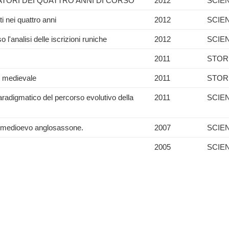
RATORI DEI QUATTRO ANNI DI CORSO
2012
SCIE
ti nei quattro anni
2012
SCIE
 l'analisi delle iscrizioni runiche
2012
SCIE
2011
STOR
e medievale
2011
STOR
radigmatico del percorso evolutivo della
2011
SCIE
nel medioevo anglosassone.
2007
SCIE
2005
SCIE