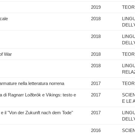
2019
TEOR
icale
2018
LING
DELL
2018
LING
DELL
 of War
2018
TEOR
2018
LING
RELA
armature nella letteratura norrena
2017
TEOR
Ragnarr Loðbrók e Vikings: testo e
2017
SCIE
E LE 
" e il "Von der Zukunft nach dem Tode"
2017
LING
DELL
2016
SCIE