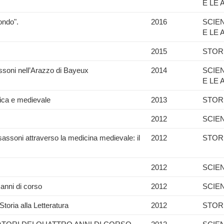
E LE 
ondo".
2016
SCIE
E LE 
2015
STOR
ssoni nell’Arazzo di Bayeux
2014
SCIE
E LE 
ntica e medievale
2013
STOR
2012
SCIE
sassoni attraverso la medicina medievale: il
2012
STOR
2012
SCIE
o anni di corso
2012
SCIE
toria alla Letteratura
2012
STOR