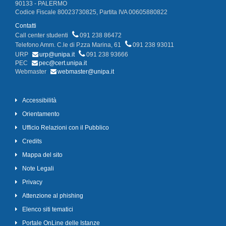
90133 - PALERMO
Codice Fiscale 80023730825, Partita IVA 00605880822
Contatti
Call center studenti
091 238 86472
Telefono Amm. C.le di P.zza Marina, 61
091 238 93011
URP
urp@unipa.it
091 238 93666
PEC
pec@cert.unipa.it
Webmaster
webmaster@unipa.it
Accessibilità
Orientamento
Ufficio Relazioni con il Pubblico
Credits
Mappa del sito
Note Legali
Privacy
Attenzione al phishing
Elenco siti tematici
Portale OnLine delle Istanze