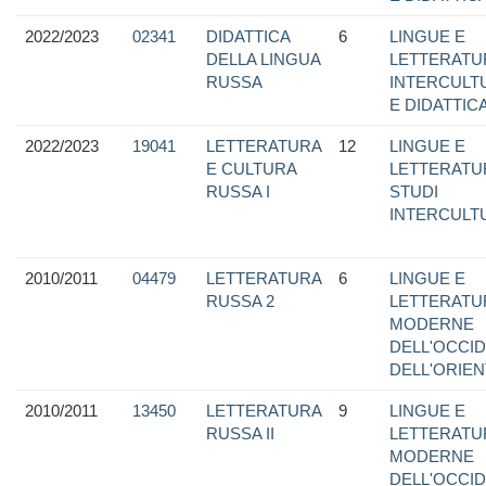
2022/2023
02341
DIDATTICA
6
LINGUE E
DELLA LINGUA
LETTERATU
RUSSA
INTERCULTU
E DIDATTIC
2022/2023
19041
LETTERATURA
12
LINGUE E
E CULTURA
LETTERATU
RUSSA I
STUDI
INTERCULT
2010/2011
04479
LETTERATURA
6
LINGUE E
RUSSA 2
LETTERATU
MODERNE
DELL'OCCI
DELL'ORIE
2010/2011
13450
LETTERATURA
9
LINGUE E
RUSSA II
LETTERATU
MODERNE
DELL'OCCI