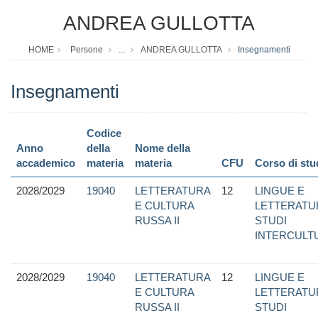
ANDREA GULLOTTA
HOME
Persone
...
ANDREA GULLOTTA
Insegnamenti
Insegnamenti
Codice
Anno
della
Nome della
accademico
materia
materia
CFU
Corso di stu
2028/2029
19040
LETTERATURA
12
LINGUE E
E CULTURA
LETTERATU
RUSSA II
STUDI
INTERCULT
2028/2029
19040
LETTERATURA
12
LINGUE E
E CULTURA
LETTERATU
RUSSA II
STUDI