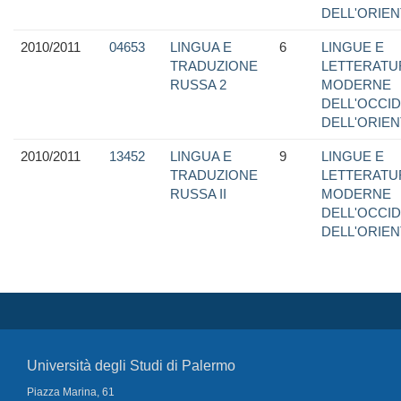
DELL'ORIE
2010/2011
04653
LINGUA E
6
LINGUE E
TRADUZIONE
LETTERATU
RUSSA 2
MODERNE
DELL'OCCI
DELL'ORIE
2010/2011
13452
LINGUA E
9
LINGUE E
TRADUZIONE
LETTERATU
RUSSA II
MODERNE
DELL'OCCI
DELL'ORIE
Università degli Studi di Palermo
Piazza Marina, 61