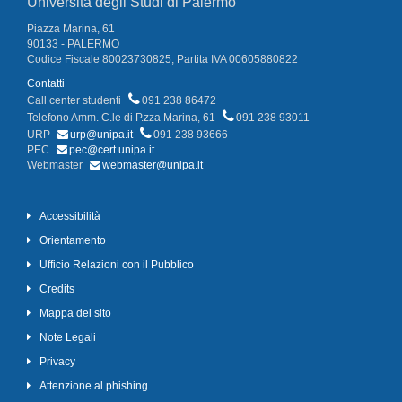
Università degli Studi di Palermo
Piazza Marina, 61
90133 - PALERMO
Codice Fiscale 80023730825, Partita IVA 00605880822
Contatti
Call center studenti
091 238 86472
Telefono Amm. C.le di P.zza Marina, 61
091 238 93011
URP
urp@unipa.it
091 238 93666
PEC
pec@cert.unipa.it
Webmaster
webmaster@unipa.it
Accessibilità
Orientamento
Ufficio Relazioni con il Pubblico
Credits
Mappa del sito
Note Legali
Privacy
Attenzione al phishing