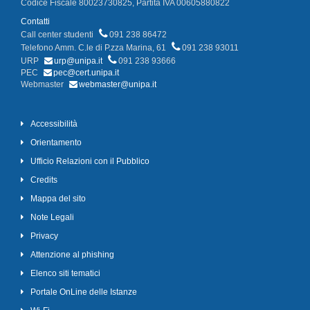
Codice Fiscale 80023730825, Partita IVA 00605880822
Contatti
Call center studenti
091 238 86472
Telefono Amm. C.le di P.zza Marina, 61
091 238 93011
URP
urp@unipa.it
091 238 93666
PEC
pec@cert.unipa.it
Webmaster
webmaster@unipa.it
Accessibilità
Orientamento
Ufficio Relazioni con il Pubblico
Credits
Mappa del sito
Note Legali
Privacy
Attenzione al phishing
Elenco siti tematici
Portale OnLine delle Istanze