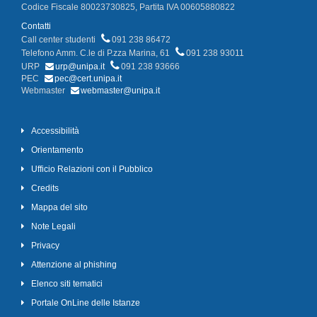
Codice Fiscale 80023730825, Partita IVA 00605880822
Contatti
Call center studenti
091 238 86472
Telefono Amm. C.le di P.zza Marina, 61
091 238 93011
URP
urp@unipa.it
091 238 93666
PEC
pec@cert.unipa.it
Webmaster
webmaster@unipa.it
Accessibilità
Orientamento
Ufficio Relazioni con il Pubblico
Credits
Mappa del sito
Note Legali
Privacy
Attenzione al phishing
Elenco siti tematici
Portale OnLine delle Istanze