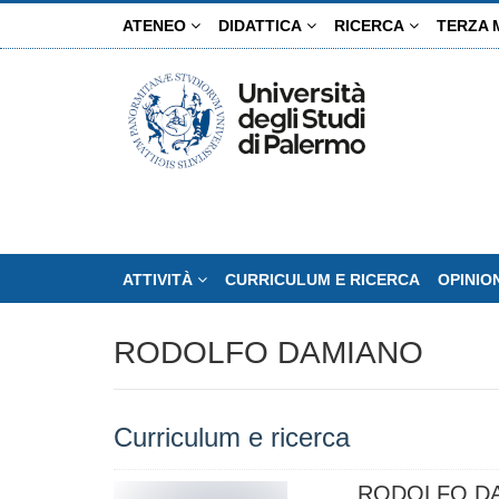
Salta
ATENEO
DIDATTICA
RICERCA
TERZA 
al
contenuto
principale
ATTIVITÀ
CURRICULUM E RICERCA
OPINIO
RODOLFO DAMIANO
Curriculum e ricerca
RODOLFO D