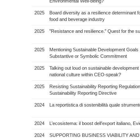
Environmental Well-being?
2025
Board diversity as a resilience determinant f
food and beverage industry
2025
”Resistance and resilience.” Quest for the su
2025
Mentioning Sustainable Development Goals in
Substantive or Symbolic Commitment
2025
Talking out loud on sustainable development 
national culture within CEO-speak?
2025
Resisting Sustainability Reporting Regulation
Sustainability Reporting Directive
2024
La reportistica di sostenibilità quale strume
2024
L’ecosistema: il boost dell’export italiano, E
2024
SUPPORTING BUSINESS VIABILITY AN