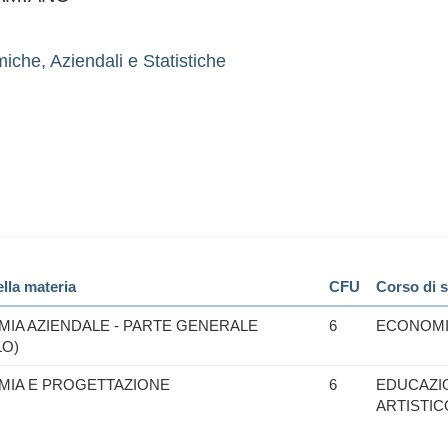
che, Aziendali e Statistiche
lla materia
CFU
Corso di s
IA AZIENDALE - PARTE GENERALE
6
ECONOMI
O)
IA E PROGETTAZIONE
6
EDUCAZI
ARTISTIC