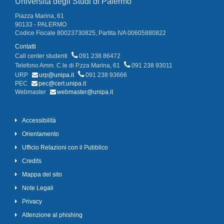
Università degli Studi di Palermo
Piazza Marina, 61
90133 - PALERMO
Codice Fiscale 80023730825, Partita IVA 00605880822
Contatti
Call center studenti
091 238 86472
Telefono Amm. C.le di P.zza Marina, 61
091 238 93011
URP
urp@unipa.it
091 238 93666
PEC
pec@cert.unipa.it
Webmaster
webmaster@unipa.it
Accessibilità
Orientamento
Ufficio Relazioni con il Pubblico
Credits
Mappa del sito
Note Legali
Privacy
Attenzione al phishing