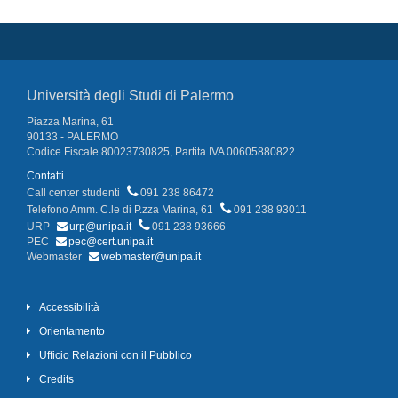
Università degli Studi di Palermo
Piazza Marina, 61
90133 - PALERMO
Codice Fiscale 80023730825, Partita IVA 00605880822
Contatti
Call center studenti
091 238 86472
Telefono Amm. C.le di P.zza Marina, 61
091 238 93011
URP
urp@unipa.it
091 238 93666
PEC
pec@cert.unipa.it
Webmaster
webmaster@unipa.it
Accessibilità
Orientamento
Ufficio Relazioni con il Pubblico
Credits