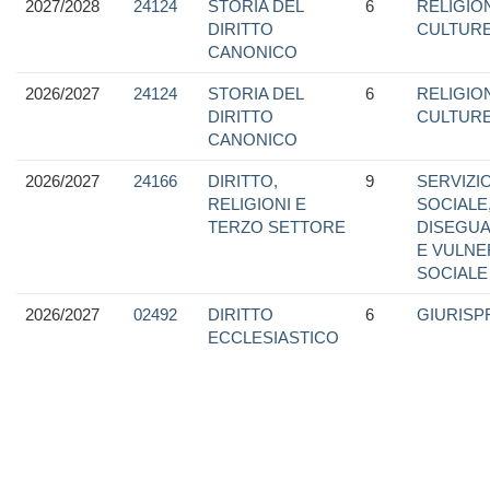
2027/2028
24124
STORIA DEL
6
RELIGION
DIRITTO
CULTUR
CANONICO
2026/2027
24124
STORIA DEL
6
RELIGION
DIRITTO
CULTUR
CANONICO
2026/2027
24166
DIRITTO,
9
SERVIZI
RELIGIONI E
SOCIALE
TERZO SETTORE
DISEGUA
E VULNER
SOCIALE
2026/2027
02492
DIRITTO
6
GIURIS
ECCLESIASTICO