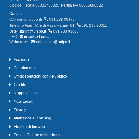
90133 - PALERMO
Codice Fiscale 80023730825, Partita IVA 00605880822
Contatti
Call center studenti
091 238 86472
Telefono Amm. C.le di P.zza Marina, 61
091 238 93011
URP
urp@unipa.it
091 238 93666
PEC
pec@cert.unipa.it
Webmaster
webmaster@unipa.it
Accessibilità
Orientamento
Ufficio Relazioni con il Pubblico
Credits
Mappa del sito
Note Legali
Privacy
Attenzione al phishing
Elenco siti tematici
Portale OnLine delle Istanze