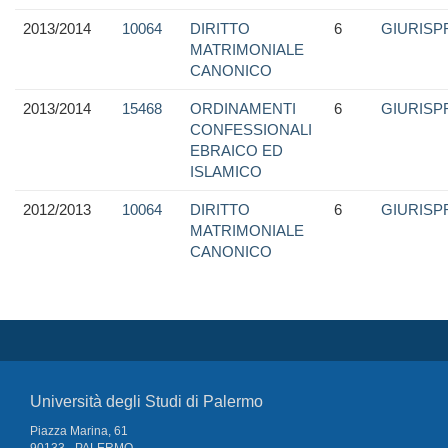
2013/2014
10064
DIRITTO
6
GIURIS
MATRIMONIALE
CANONICO
2013/2014
15468
ORDINAMENTI
6
GIURIS
CONFESSIONALI
EBRAICO ED
ISLAMICO
2012/2013
10064
DIRITTO
6
GIURIS
MATRIMONIALE
CANONICO
Università degli Studi di Palermo
Piazza Marina, 61