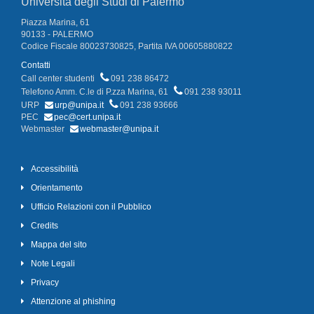
Università degli Studi di Palermo
Piazza Marina, 61
90133 - PALERMO
Codice Fiscale 80023730825, Partita IVA 00605880822
Contatti
Call center studenti
091 238 86472
Telefono Amm. C.le di P.zza Marina, 61
091 238 93011
URP
urp@unipa.it
091 238 93666
PEC
pec@cert.unipa.it
Webmaster
webmaster@unipa.it
Accessibilità
Orientamento
Ufficio Relazioni con il Pubblico
Credits
Mappa del sito
Note Legali
Privacy
Attenzione al phishing