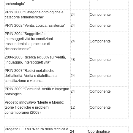
archeologia”
PRIN 2000 “Categorie ontologiche e
24
Componente
categorie ermeneutiche”
PRIN 2002 “Verità, Logica, Esistenza”
24
Componente
PRIN 2004 “Soggettività e
intersoggettività tra condizioni
24
Componente
trascendentali e processo di
riconoscimento”
2004-2005 Ricerca ex 60% su “Verità,
48
Componente
linguaggio, intersoggettività”
PRIN 2007 “Radici metafisiche
dell'alterità. Verità e dialettica tra
24
Componente
conciliazione e violenza
PRIN 2009 “Comunità, verità e impegno
24
Componente
ontologico
Progetto innovativo “Mente e Mondo:
teorie filosofiche e problemi
12
Componente
contemporanei (2008)
Progetto FFR su “Natura della tecnica e
24
Coordinatrice