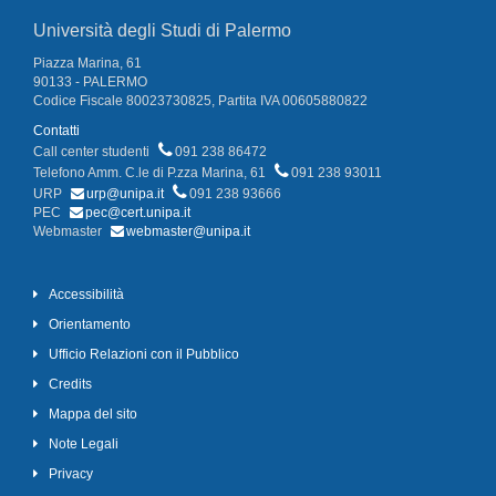
Università degli Studi di Palermo
Piazza Marina, 61
90133 - PALERMO
Codice Fiscale 80023730825, Partita IVA 00605880822
Contatti
Call center studenti
091 238 86472
Telefono Amm. C.le di P.zza Marina, 61
091 238 93011
URP
urp@unipa.it
091 238 93666
PEC
pec@cert.unipa.it
Webmaster
webmaster@unipa.it
Accessibilità
Orientamento
Ufficio Relazioni con il Pubblico
Credits
Mappa del sito
Note Legali
Privacy